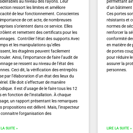
sidérables au niveau des rayons. Leur
permettant ain
ection ressort les limites et améliore
d’un bâtiment e
ficacité de leur fonctionnement. Conscientes
Ces portes so
l’importance de cet acte, de nombreuses
résistants et 
eprises s’orientent dans ce service. Elles
normes de sécu
rôlent et remettent des certificats pour les
renforcer la sé
onnages. Contrôler l’état des supports Avec
conformité de
emps et les manipulations qu’elles
en matière de 
issent, les étagères peuvent facilement
de portes coup
rouler. Ainsi, l’importance de faire l’audit de
pour réduire le
onnage se ressent au niveau de l’état des
assurer la pro
nnes. Ceci dit, la vérification des entrepôts
personnes.
e par l’élaboration d’un état des lieux du
riel. Elle doit s’effectuer de manière
odique. Il est d’usage de le faire tous les 12
 en fonction de l’installation. À chaque
sage, un rapport présentant les remarques
es propositions est délivré. Mais, l’inspecteur
 connaitre l’organisation des
 LA SUITE »
LIRE LA SUITE »