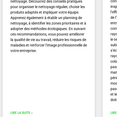
con
nettoyage. Découvrez des conseils pratiques
insp
pour organiser le nettoyage régulier, choisir les
l’ef
produits adaptés et impliquer votre équipe.
de 
Apprenez également à établir un planning de
entr
nettoyage, à identifier les zones prioritaires et à
cont
adopter des méthodes écologiques. En suivant
ray
ces recommandations, vous pouvez améliorer
le t
la qualité de vie au travail, réduire les risques de
sub
maladies et renforcer l’image professionnelle de
s’éc
votre entreprise.
ray
colo
pass
maté
péri
mois
pas
et l
doit
LIRE LA SUITE »
LIRE