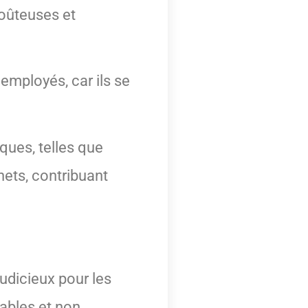
coûteuses et
 employés, car ils se
ques, telles que
hets, contribuant
udicieux pour les
ables et non