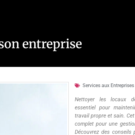
 son entreprise
Services aux Entreprises
Nettoyer les locaux d
essentiel pour mainten
travail propre et sain. Ce
complet pour une gestio
Découvrez des conseils 