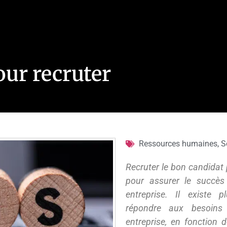
our recruter
Ressources humaines
,
S
Recruter le bon candidat 
pour assurer le succès
entreprise. Il existe p
répondre aux besoins
entreprise, en fonction 