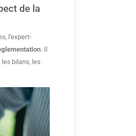
pect de la
, l’expert-
réglementation
. Il
 les bilans, les