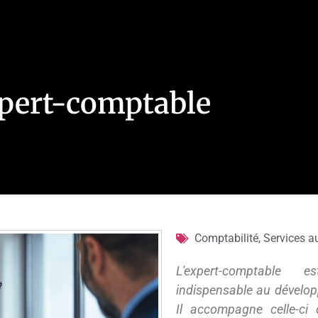
expert-comptable
Comptabilité
,
Services a
L'expert-comptable 
indispensable au dévelop
Il accompagne celle-ci 