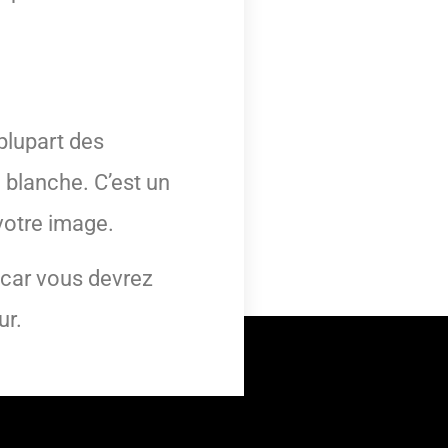
plupart des
e blanche. C’est un
 votre image.
e car vous devrez
ur.