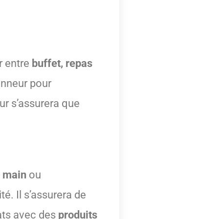
r entre
buffet, repas
honneur pour
eur s’assurera que
n main
ou
té. Il s’assurera de
lats avec des
produits