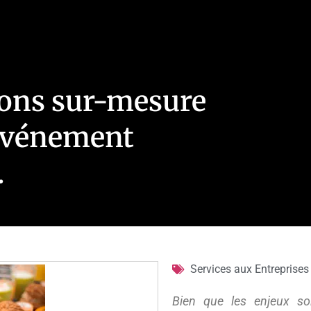
ions sur-mesure
 événement
.
Services aux Entreprises
Bien que les enjeux soi