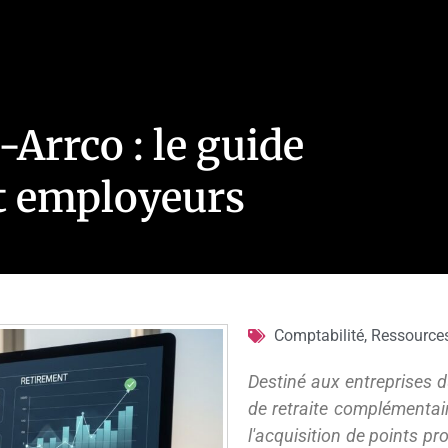
-Arrco : le guide
et employeurs
Comptabilité
,
Ressource
Destiné aux entreprises d
de retraite complémentai
l'acquisition de points pr