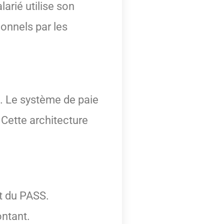
arié utilise son
ionnels par les
). Le système de paie
 Cette architecture
ct du PASS.
ontant.