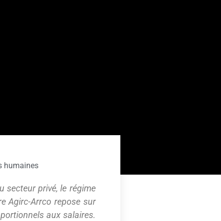
s humaines
u secteur privé, le régime
re Agirc-Arrco repose sur
oportionnels aux salaires.