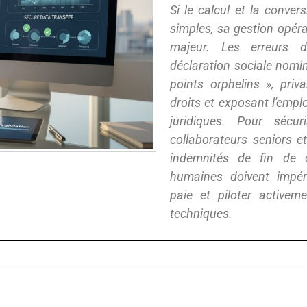
Si le calcul et la conve
simples, sa gestion opér
majeur. Les erreurs 
déclaration sociale nomi
points orphelins », priv
droits et exposant l'empl
juridiques. Pour sécu
collaborateurs seniors e
indemnités de fin de c
humaines doivent impéra
paie et piloter active
techniques.