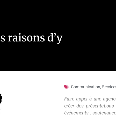
s raisons d’y
Communication
,
Service
Faire appel à une agen
créer des présentations
événements : soutenances