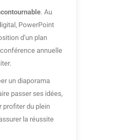
incontournable
. Au
igital, PowerPoint
sition d’un plan
e conférence annuelle
ter.
réer un diaporama
aire passer ses idées,
 profiter du plein
ssurer la réussite