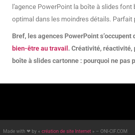
l’agence PowerPoint la boîte à slides font 
optimal dans les moindres détails. Parfait 
Bref, les agences PowerPoint s’occupent 
bien-être au travail
. Créativité, réactivit
boîte à slides cartonne : pourquoi ne pas p
Made with ❤ by «
création de site Internet
» – ONI-CIF.COM