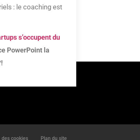
iels : le coaching est
artups s’occupent du
nce PowerPoint la
!
n des cookies
Plan du site