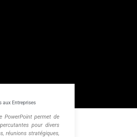
s aux Entreprises
ce PowerPoint permet de
 percutantes pour divers
, réunions stratégiques,